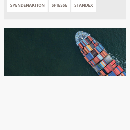
SPENDENAKTION
SPIESSE
STANDEX
BEST4FOOD | LAGERPLATZ | PALETTENPLÄTZE
Havarie im Suezkanal
blockiert Weltwirtschaft –
aber nicht Peitz
Als Ende März das havarierte Mega-Containerschiff