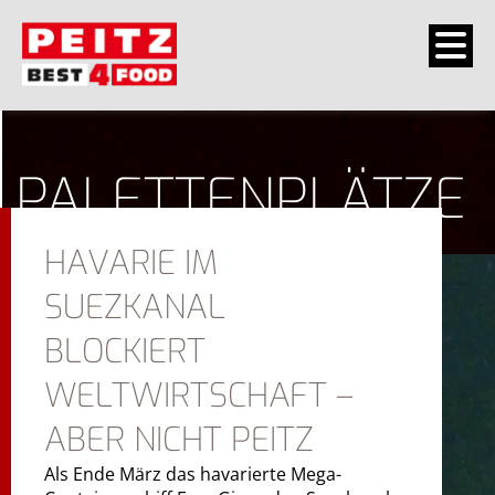
PALETTENPLÄTZE
HAVARIE IM
SUEZKANAL
BLOCKIERT
WELTWIRTSCHAFT –
ABER NICHT PEITZ
Als Ende März das havarierte Mega-